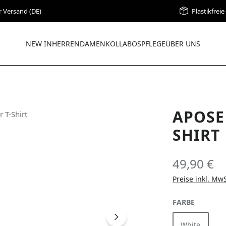
r Versand (DE)
Plastikfrei
NEW IN
HERREN
DAMEN
KOLLABOS
PFLEGE
ÜBER UNS
APOSE
SHIRT
49,90 €
Preise inkl. Mw
AUSWÄH
FARBE
White