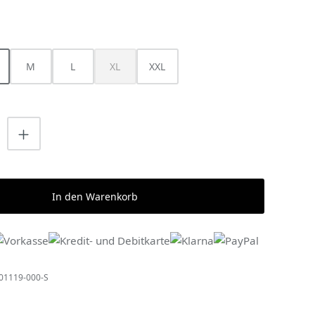
HLEN
M
L
XL
XXL
(Diese Option ist zurzeit nicht verfügbar.)
nzahl: Gib den gewünschten Wert ein o
In den Warenkorb
01119-000-S