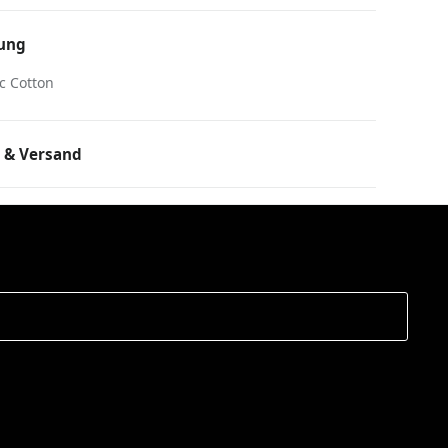
ung
c Cotton
 & Versand