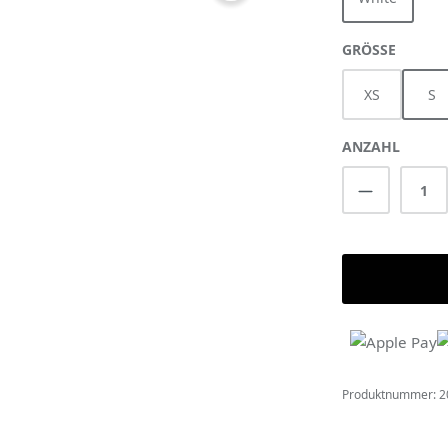
AUSWÄ
GRÖSSE
XS
S
ANZAHL
Produkt A
Produktnummer:
2