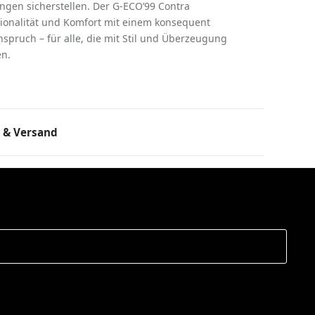
gen sicherstellen. Der G-ECO’99 Contra
tionalität und Komfort mit einem konsequent
spruch – für alle, die mit Stil und Überzeugung
n.
 & Versand