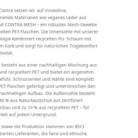
ontra setzen wir auf innovative,
nende Materialien wie veganes Leder aus
und CONTRA MESH – ein robustes Mesh-Gewebe
elten PET-Flaschen. Die Innensohle mit unserer
logie kombiniert recycelten PU- Schaum mit
tem Kork und sorgt für natürlichen Tragekomfort
vität.
r besteht aus einer nachhaltigen Mischung aus
nd recyceltem PET und bietet ein angenehm
efühl. Schnürsenkel und Nähte sind komplett
PET-Flaschen gefertigt und unterstreichen den
nachhaltigen Aufbau. Die Außensohle besteht
0 % aus Naturkautschuk aus zertifiziert
nbau und zu 10 % aus recyceltem PET – für
d Halt auf jedem Untergrund.
n sowie die Produktion stammen von BSCI
izierten Lieferanten, die faire und ethische