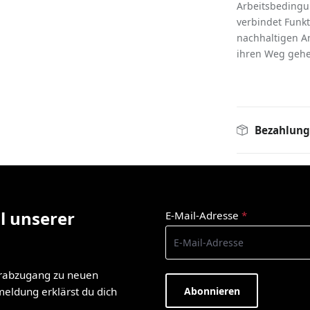
Arbeitsbedingun
verbindet Funk
nachhaltigen An
ihren Weg gehe
Bezahlung
l unserer
E-Mail-Adresse
*
orabzugang zu neuen
Abonnieren
nmeldung erklärst du dich