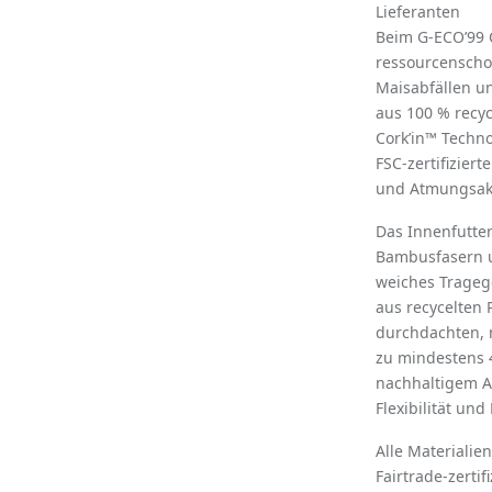
Lieferanten
Beim G-ECO’99 C
ressourcenscho
Maisabfällen 
aus 100 % recyc
Cork’in™ Techno
FSC-zertifizier
und Atmungsakti
Das Innenfutte
Bambusfasern u
weiches Trageg
aus recycelten 
durchdachten, 
zu mindestens 4
nachhaltigem A
Flexibilität un
Alle Materialie
Fairtrade-zertif