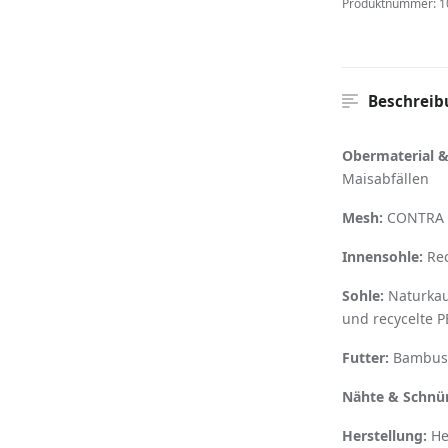
Produktnummer:
1
Beschreib
Obermaterial &
Maisabfällen
Mesh:
CONTRA M
Innensohle:
Rec
Sohle:
Naturkau
und recycelte P
Futter:
Bambusf
Nähte & Schnür
Herstellung:
He