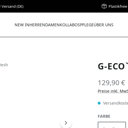
r Versand (DE)
Plastikfrei
NEW IN
HERREN
DAMEN
KOLLABOS
PFLEGE
ÜBER UNS
G-ECO
129,90 €
Preise inkl. Mw
Versandkoste
AUSWÄH
FARBE