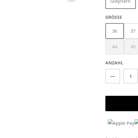
Grey/Fern
AUSWÄ
GRÖSSE
36
37
44
45
(Diese Option 
(Di
ANZAHL
Produkt A