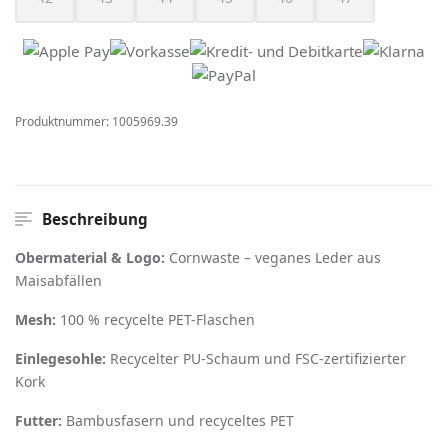
(Diese Option ist zurzeit nicht verfügbar.)
(Diese Option ist zurzeit nicht verfügbar.)
(Diese Option ist zurzeit nicht verfügbar.)
(Diese Option ist zurzeit nicht verfügbar
(Diese Option ist zurzeit nich
(Diese Option ist z
Produktnummer:
1005969.39
Beschreibung
Obermaterial & Logo:
Cornwaste – veganes Leder aus
Maisabfällen
Mesh:
100 % recycelte PET-Flaschen
Einlegesohle:
Recycelter PU-Schaum und FSC-zertifizierter
Kork
Futter:
Bambusfasern und recyceltes PET