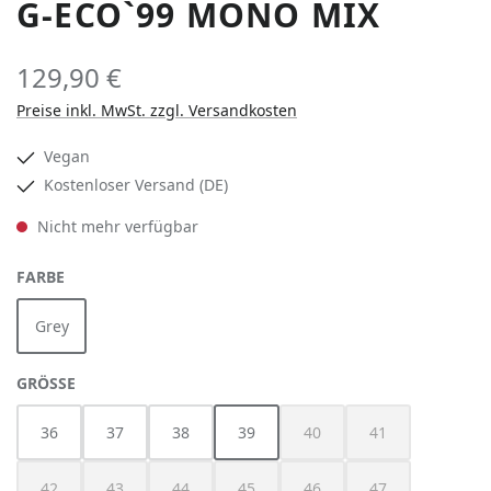
G-ECO`99 MONO MIX
129,90 €
Preise inkl. MwSt. zzgl. Versandkosten
Vegan
Kostenloser Versand (DE)
Nicht mehr verfügbar
AUSWÄHLEN
FARBE
Grey
(Diese Option ist zurzeit nicht verfügbar.)
AUSWÄHLEN
GRÖSSE
36
37
38
39
40
41
(Diese Option ist zurzeit nicht verfügbar
(Diese Option ist zurzeit nich
(Diese Option ist z
42
43
44
45
46
47