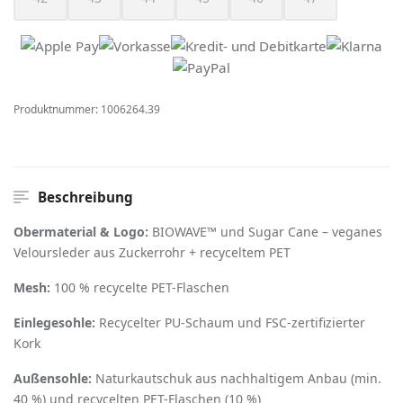
(Diese Option ist zurzeit nicht verfügbar.)
(Diese Option ist zurzeit nicht verfügbar.)
(Diese Option ist zurzeit nicht verfügbar.)
(Diese Option ist zurzeit nicht verfügbar
(Diese Option ist zurzeit nich
(Diese Option ist z
Produktnummer:
1006264.39
Beschreibung
Obermaterial & Logo:
BIOWAVE™ und Sugar Cane – veganes
Veloursleder aus Zuckerrohr + recyceltem PET
Mesh:
100 % recycelte PET-Flaschen
Einlegesohle:
Recycelter PU-Schaum und FSC-zertifizierter
Kork
Außensohle:
Naturkautschuk aus nachhaltigem Anbau (min.
40 %) und recycelten PET-Flaschen (10 %)