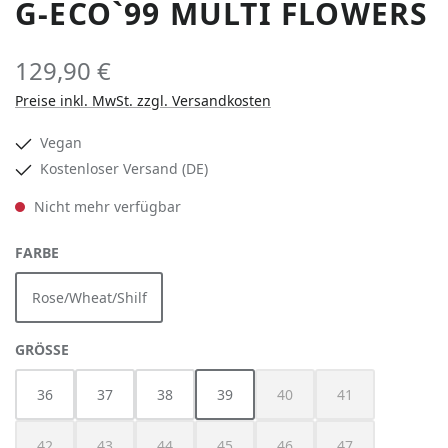
G-ECO`99 MULTI FLOWERS
129,90 €
Preise inkl. MwSt. zzgl. Versandkosten
Vegan
Kostenloser Versand (DE)
Nicht mehr verfügbar
AUSWÄHLEN
FARBE
Rose/Wheat/Shilf
(Diese Option ist zurzeit nicht verfügbar.)
AUSWÄHLEN
GRÖSSE
36
37
38
39
40
41
(Diese Option ist zurzeit nicht verfügbar
(Diese Option ist zurzeit nich
(Diese Option ist z
42
43
44
45
46
47