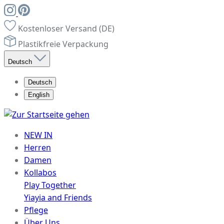
Kostenloser Versand (DE)
Plastikfreie Verpackung
Deutsch
Deutsch
English
NEW IN
Herren
Damen
Kollabos
Play Together
Yiayia and Friends
Pflege
Über Uns