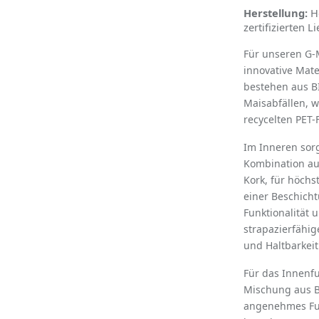
Herstellung:
H
zertifizierten L
Für unseren G-
innovative Mate
bestehen aus B
Maisabfällen, 
recycelten PET-F
Im Inneren sorg
Kombination au
Kork, fü
r h
ö
chs
einer Beschich
Funktionalität 
strapazierfähi
und Haltbarkeit
Für das Innenf
Mischung aus B
angenehmes Fuß