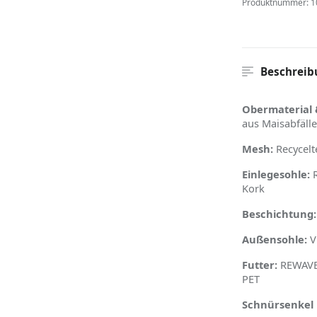
Produktnummer:
1
Beschreib
Obermaterial 
aus Maisabfäll
Mesh:
Recycelt
Einlegesohle:
R
Kork
Beschichtung:
Außensohle:
V
Futter:
REWAVE™
PET
Schnürsenkel 