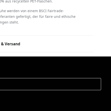
% aus recycelten PET-Flaschen.
huhe werden von einem BSCI Fairtrade-
ieferanten gefertigt, der für faire und ethische
ngen steht.
 & Versand