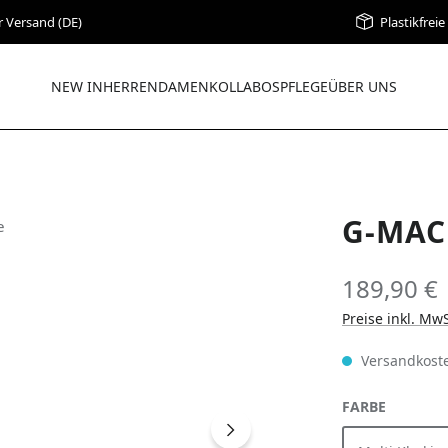
r Versand (DE)
Plastikfrei
NEW IN
HERREN
DAMEN
KOLLABOS
PFLEGE
ÜBER UNS
G-MAC
189,90 €
Preise inkl. Mw
Versandkoste
AUSWÄH
FARBE