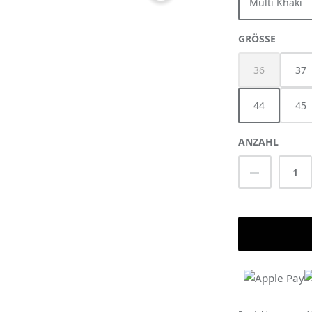
Multi Khaki
AUSWÄ
GRÖSSE
36
37
(Diese Option 
44
45
ANZAHL
Produkt A