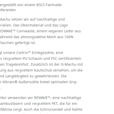
ergestellt von einem BSCI Fairtrade-
ieferanten
Machu setzen wir auf nachhaltige und
rialien. Das Obermaterial und das Logo
IOWAVE™ Cornwaste, einem veganen Leder aus
während das atmungsaktive Mesh aus 100%
laschen gefertigt ist.
t unsere Cork'in™ Einlegesohle, eine
s recyceltem PU-Schaum und FSC-zertifiziertem
ten Tragekomfort. Zusätzlich ist der G-Machu mit
tung aus recyceltem Kautschuk versehen, um die
und Langlebigkeit zu gewährleisten. Die
ge Vibram® Außensohle bietet optimalen Grip
.
utter verwenden wir REWAVE™, eine nachhaltige
ambusfasern und recyceltem PET, die für ein
klima sorgt. Auch die Schnürsenkel und Nähte