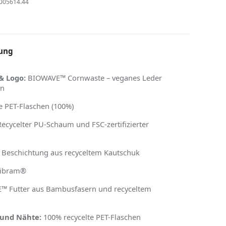
005614.44
ung
& Logo:
BIOWAVE™ Cornwaste – veganes Leder
en
e PET-Flaschen (100%)
ecycelter PU-Schaum und FSC-zertifizierter
Beschichtung aus recyceltem Kautschuk
ibram
®
 Futter aus Bambusfasern und recyceltem
und Nähte:
100% recycelte PET-Flaschen