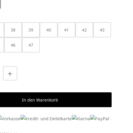
HLEN
38
39
40
41
42
43
ist zurzeit nicht verfügbar.)
46
47
nzahl: Gib den gewünschten Wert ein o
In den Warenkorb