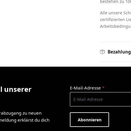
bestehen zu 100
Alle unsere Sc
zertifizierten L
Arbeitsbedingu
Bezahlung
l unserer
E-Mail-Adresse
*
orabzugang zu neuen
Abonnieren
nmeldung erklärst du dich