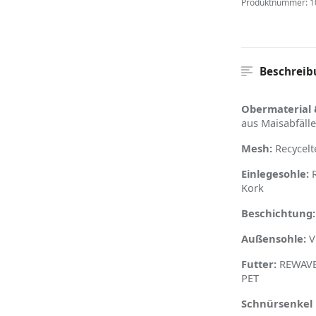
Produktnummer:
1
Beschreib
Obermaterial 
aus Maisabfäll
Mesh:
Recycelt
Einlegesohle:
R
Kork
Beschichtung:
Außensohle:
V
Futter:
REWAVE™
PET
Schnürsenkel 