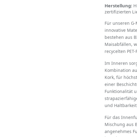
Herstellung:
H
zertifizierten L
Für unseren G-
innovative Mate
bestehen aus B
Maisabfällen, 
recycelten PET-F
Im Inneren sorg
Kombination au
Kork, fü
r h
ö
chs
einer Beschich
Funktionalität 
strapazierfähi
und Haltbarkeit
Für das Innenf
Mischung aus B
angenehmes Fuß