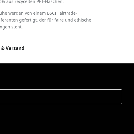
% aus recycelten PET-Flaschen.
huhe werden von einem BSCI Fairtrade-
ieferanten gefertigt, der für faire und ethische
ngen steht.
 & Versand