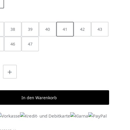
HLEN
38
39
40
41
42
43
46
47
nzahl: Gib den gewünschten Wert ein o
In den Warenkorb