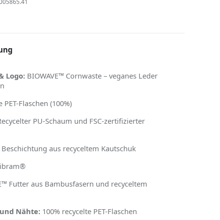
005865.41
ung
& Logo:
BIOWAVE™ Cornwaste – veganes Leder
en
e PET-Flaschen (100%)
ecycelter PU-Schaum und FSC-zertifizierter
Beschichtung aus recyceltem Kautschuk
ibram
®
 Futter aus Bambusfasern und recyceltem
und Nähte:
100% recycelte PET-Flaschen