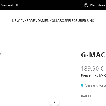
r Versand (DE)
Plastikfrei
NEW IN
HERREN
DAMEN
KOLLABOS
PFLEGE
ÜBER UNS
G-MAC
189,90 €
Preise inkl. Mw
Versandkoste
AUSWÄH
FARBE