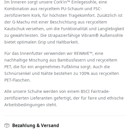
Im Inneren sorgt unsere Cork'in™ Einlegesohle, eine
Kombination aus recyceltem PU-Schaum und FSC-
zertifiziertem Kork, fü
r h
ö
chsten Tragekomfort. Zusätzlich ist
der G-Machu mit einer Beschichtung aus recyceltem
Kautschuk versehen, um die Funktionalität und Langlebigkeit
zu gewährleisten. Die strapazierfähige Vibram® Außensohle
bietet optimalen Grip und Haltbarkeit.
Für das Innenfutter verwenden wir REWAVE™, eine
nachhaltige Mischung aus Bambusfasern und recyceltem
PET, die für ein angenehmes Fußklima sorgt. Auch die
Schnürsenkel und Nähte bestehen zu 100% aus recycelten
PET-Flaschen.
Alle unsere Schuhe werden von einem BSCI Fairtrade-
zertifizierten Lieferanten gefertigt, der für faire und ethische
Arbeitsbedingungen steht.
Bezahlung & Versand