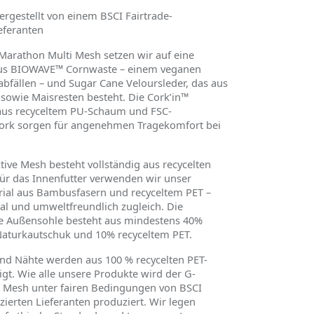
rgestellt von einem BSCI Fairtrade-
ieferanten
Marathon Multi Mesh setzen wir auf eine
us BIOWAVE™ Cornwaste – einem veganen
abfä
llen
– und Sugar Cane Veloursleder, das aus
 sowie Maisresten besteht. Die Cork
’
in™
aus recyceltem PU-Schaum und FSC-
 Kork sorgen für angenehmen Tragekomfort bei
ive Mesh besteht vollständig aus recycelten
Für das Innenfutter verwenden wir unser
al aus Bambusfasern und recyceltem PET –
al und umweltfreundlich zugleich. Die
ge Außensohle besteht aus mindestens 40%
aturkautschuk und 10% recyceltem PET.
nd Nähte werden aus 100 % recycelten PET-
igt. Wie alle unsere Produkte wird der G-
 Mesh unter fairen Bedingungen von BSCI
izierten Lieferanten produziert. Wir legen