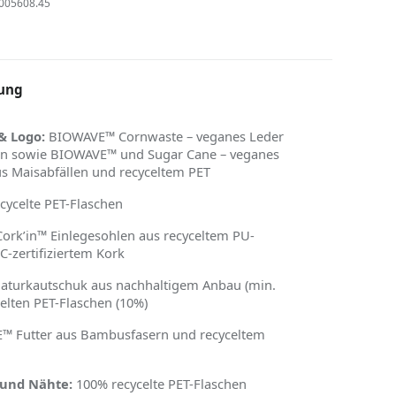
005608.45
ung
& Logo:
BIOWAVE™ Cornwaste – veganes Leder
en sowie BIOWAVE™ und Sugar Cane – veganes
us Maisabfällen und recyceltem PET
cycelte PET-Flaschen
ork
’
in™ Einlegesohlen aus recyceltem PU-
-zertifiziertem Kork
aturkautschuk aus nachhaltigem Anbau (min.
elten PET-Flaschen (10%)
™ Futter aus Bambusfasern und recyceltem
 und Nähte:
100% recycelte PET-Flaschen