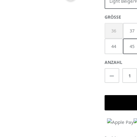
Light Beige/
AUSWÄ
GRÖSSE
36
37
(Diese Option 
44
45
ANZAHL
Produkt A