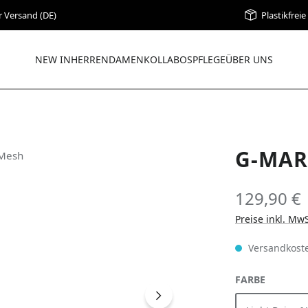
r Versand (DE)
Plastikfrei
NEW IN
HERREN
DAMEN
KOLLABOS
PFLEGE
ÜBER UNS
G-MAR
129,90 €
Preise inkl. Mw
Versandkoste
AUSWÄH
FARBE