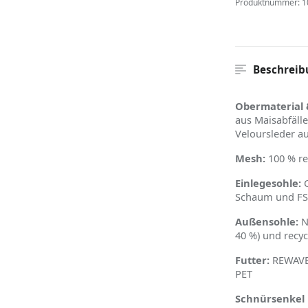
Produktnummer:
1
Beschreib
Obermaterial 
aus Maisabfäll
Veloursleder a
Mesh:
100 % re
Einlegesohle:
C
Schaum und FSC
Außensohle:
N
40 %) und recyc
Futter:
REWAVE
PET
Schnürsenkel