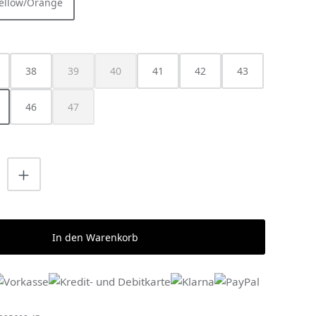
Yellow/Orange
HLEN
38
39
40
41
42
43
ist zurzeit nicht verfügbar.)
(Diese Option ist zurzeit nicht verfügbar.)
(Diese Option ist zurzeit nicht verfügbar.)
46
47
(Diese Option ist zurzeit nicht verfügbar.)
nzahl: Gib den gewünschten Wert ein o
In den Warenkorb