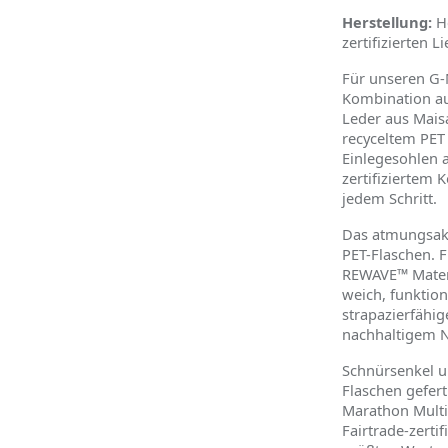
Herstellung:
He
zertifizierten L
Für unseren G-
Kombination a
Leder aus Mais
recyceltem PET
Einlegesohlen 
zertifiziertem
jedem Schritt.
Das atmungsakt
PET-Flaschen. 
REWAVE™ Materi
weich, funktion
strapazierfähi
nachhaltigem N
Schnürsenkel u
Flaschen gefert
Marathon Multi
Fairtrade-zertif