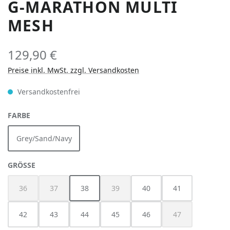
G-MARATHON MULTI
MESH
129,90 €
Preise inkl. MwSt. zzgl. Versandkosten
Versandkostenfrei
AUSWÄHLEN
FARBE
Grey/Sand/Navy
AUSWÄHLEN
GRÖSSE
36
37
38
39
40
41
(Diese Option ist zurzeit nicht verfügbar.)
(Diese Option ist zurzeit nicht verfügbar.)
(Diese Option ist zurzeit nicht verfügbar
42
43
44
45
46
47
(Diese Option ist z