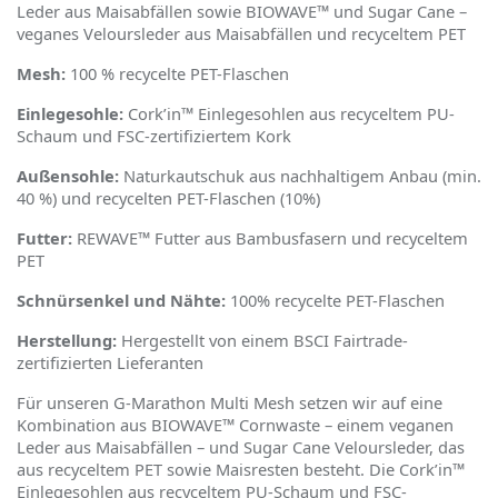
Leder aus Maisabfällen sowie BIOWAVE™ und Sugar Cane –
veganes Veloursleder aus Maisabfällen und recyceltem PET
Mesh:
100 % recycelte PET-Flaschen
Einlegesohle:
Cork
’
in™ Einlegesohlen aus recyceltem PU-
Schaum und FSC-zertifiziertem Kork
Außensohle:
Naturkautschuk aus nachhaltigem Anbau (min.
40 %) und recycelten PET-Flaschen (10%)
Futter:
REWAVE™ Futter aus Bambusfasern und recyceltem
PET
Schnürsenkel und Nähte:
100% recycelte PET-Flaschen
Herstellung:
Hergestellt von einem BSCI Fairtrade-
zertifizierten Lieferanten
Für unseren G-Marathon Multi Mesh setzen wir auf eine
Kombination aus BIOWAVE™ Cornwaste – einem veganen
Leder aus Maisabfä
llen
– und Sugar Cane Veloursleder, das
aus recyceltem PET sowie Maisresten besteht. Die Cork
’
in™
Einlegesohlen aus recyceltem PU-Schaum und FSC-