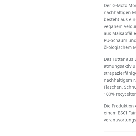
Der G-Moto Mon
nachhaltigen M
besteht aus ei
veganem Velour
aus Maisabfälle
PU-Schaum und F
ö
kologischem M
Das Futter aus 
atmungsaktiv u
strapazierfähi
nachhaltigem N
Flaschen. Schn
100% recycelte
Die Produktion 
einem BSCI Fair
verantwortungsv