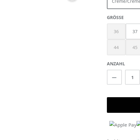
Créme/Crém
AUSWÄ
GRÖSSE
36
37
(Diese Option 
44
45
(Diese Option 
(Di
ANZAHL
Produkt A