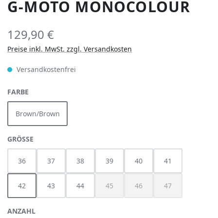
G-MOTO MONOCOLOUR
129,90 €
Preise inkl. MwSt. zzgl. Versandkosten
Versandkostenfrei
AUSWÄHLEN
FARBE
Brown/Brown
AUSWÄHLEN
GRÖSSE
36
37
38
39
40
41
42
43
44
45
46
47
(Diese Option ist zurzeit nicht verfügbar
(Diese Option ist zurzeit nich
(Diese Option ist z
ANZAHL