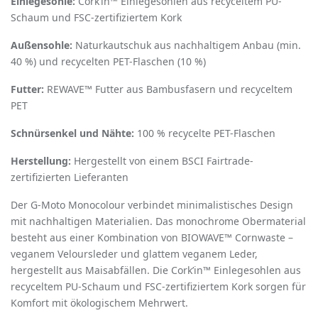
Einlegesohle:
Cork
’
in™ Einlegesohlen aus recyceltem PU-
Schaum und FSC-zertifiziertem Kork
Außensohle:
Naturkautschuk aus nachhaltigem Anbau (min.
40 %) und recycelten PET-Flaschen (10 %)
Futter:
REWAVE™ Futter aus Bambusfasern und recyceltem
PET
Schnürsenkel und Nähte:
100 % recycelte PET-Flaschen
Herstellung:
Hergestellt von einem BSCI Fairtrade-
zertifizierten Lieferanten
Der G-Moto Monocolour verbindet minimalistisches Design
mit nachhaltigen Materialien. Das monochrome Obermaterial
besteht aus einer Kombination von BIOWAVE™ Cornwaste –
veganem Veloursleder und glattem veganem Leder,
hergestellt aus Maisabfällen. Die Cork
’
in™ Einlegesohlen aus
recyceltem PU-Schaum und FSC-zertifiziertem Kork sorgen für
Komfort mit
ö
kologischem Mehrwert.