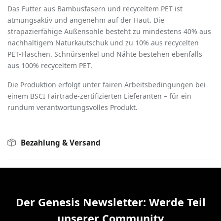
Das Futter aus Bambusfasern und recyceltem PET ist
atmungsaktiv und angenehm auf der Haut. Die
strapazierfähige Außensohle besteht zu mindestens 40% aus
nachhaltigem Naturkautschuk und zu 10% aus recycelten
PET-Flaschen. Schnürsenkel und Nähte bestehen ebenfalls
aus 100% recyceltem PET.
Die Produktion erfolgt unter fairen Arbeitsbedingungen bei
einem BSCI Fairtrade-zertifizierten Lieferanten – für ein
rundum verantwortungsvolles Produkt.
Bezahlung & Versand
Der Genesis Newsletter: Werde Teil
unserer Community