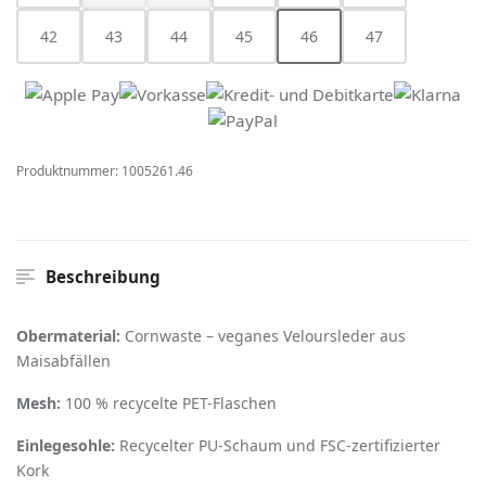
42
43
44
45
46
47
(Diese Option ist zurzeit nich
Produktnummer:
1005261.46
Beschreibung
Obermaterial:
Cornwaste – veganes Veloursleder aus
Maisabfällen
Mesh:
100 % recycelte PET-Flaschen
Einlegesohle:
Recycelter PU-Schaum und FSC-zertifizierter
Kork