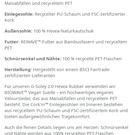
Maisabfällen und recyceltem PET
Einlegesohle:
Recycelter PU-Schaum und FSC-zertifizierter
Kork
Außensohle:
100 % Hevea-Naturkautschuk
Futter:
REWAVE™-Futter aus Bambusfasern und recyceltem
PET
Schnürsenkel und Nähte:
100 % recycelte PET-Flaschen
Herstellung:
Hergestellt von einem BSCI Fairtrade-
zertifizierten Lieferanten
Für unseren G-Soley 2.0 Hevea Rubber verwenden wir
BIOWAVE™
Vegan Suede
– ein hochwertiges veganes
Veloursleder, das aus Maisabfällen und recyceltem PET
besteht. Die Cork
’
in™ Einlegesohlen im Inneren bestehen
aus recyceltem PU-Schaum und FSC-zertifiziertem Kork und
bieten außergew
ö
hnlichen Tragekomfort.
Auch die feinen Details liegen uns am Herzen: Schnürsenkel
und Nähte werden aus 100% recycelten PET-Flaschen