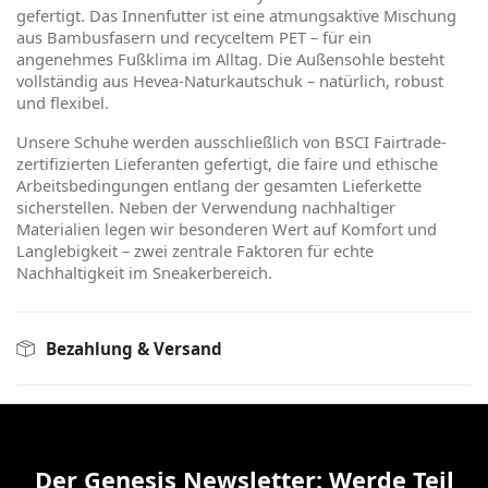
gefertigt. Das Innenfutter ist eine atmungsaktive Mischung
aus Bambusfasern und recyceltem PET – für ein
angenehmes Fußklima im Alltag. Die Außensohle besteht
vollständig aus Hevea-Naturkautschuk – natürlich, robust
und flexibel.
Unsere Schuhe werden ausschließlich von BSCI Fairtrade-
zertifizierten Lieferanten gefertigt, die faire und ethische
Arbeitsbedingungen entlang der gesamten Lieferkette
sicherstellen. Neben der Verwendung nachhaltiger
Materialien legen wir besonderen Wert auf Komfort und
Langlebigkeit – zwei zentrale Faktoren für echte
Nachhaltigkeit im Sneakerbereich.
Bezahlung & Versand
Der Genesis Newsletter: Werde Teil