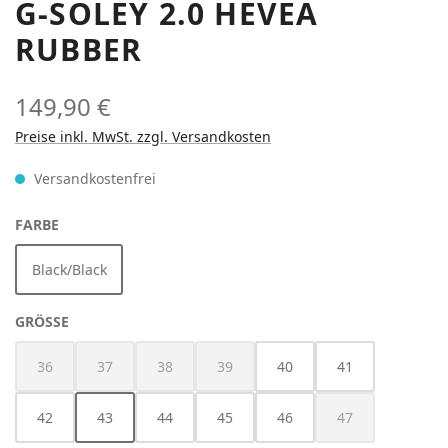
G-SOLEY 2.0 HEVEA
RUBBER
149,90 €
Preise inkl. MwSt. zzgl. Versandkosten
Versandkostenfrei
AUSWÄHLEN
FARBE
Black/Black
AUSWÄHLEN
GRÖSSE
36
37
38
39
40
41
(Diese Option ist zurzeit nicht verfügbar.)
(Diese Option ist zurzeit nicht verfügbar.)
(Diese Option ist zurzeit nicht verfügbar.)
(Diese Option ist zurzeit nicht verfügbar
42
43
44
45
46
47
(Diese Option ist z