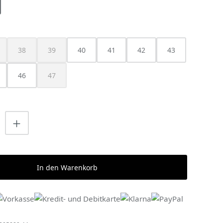
HLEN
38
39
40
41
42
43
ist zurzeit nicht verfügbar.)
ese Option ist zurzeit nicht verfügbar.)
(Diese Option ist zurzeit nicht verfügbar.)
(Diese Option ist zurzeit nicht verfügbar.)
46
47
(Diese Option ist zurzeit nicht verfügbar.)
nzahl: Gib den gewünschten Wert ein o
In den Warenkorb