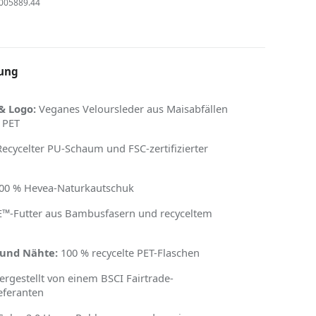
005889.44
ung
& Logo:
Veganes Veloursleder aus Maisabfällen
 PET
ecycelter PU-Schaum und FSC-zertifizierter
00 % Hevea-Naturkautschuk
-Futter aus Bambusfasern und recyceltem
und Nähte:
100 % recycelte PET-Flaschen
rgestellt von einem BSCI Fairtrade-
ieferanten