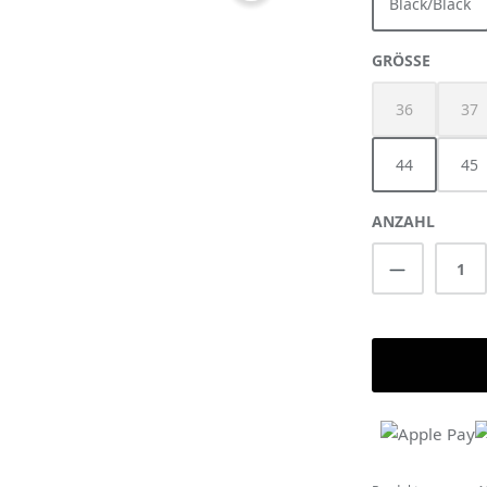
Black/Black
AUSWÄ
GRÖSSE
36
37
(Diese Option 
(Di
44
45
ANZAHL
Produkt A