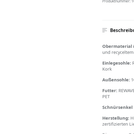
Produktnummer:
1
Beschreib
Obermaterial 
und recyceltem
Einlegesohle:
R
Kork
Außensohle:
1
Futter:
REWAVE™
PET
Schnürsenkel 
Herstellung:
He
zertifizierten L