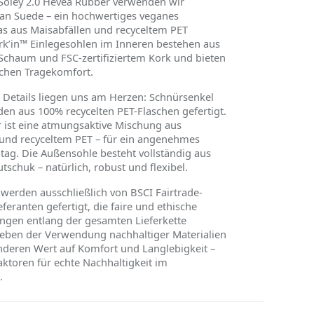
Soley 2.0 Hevea Rubber verwenden wir
an Suede
– ein hochwertiges veganes
as aus Maisabfällen und recyceltem PET
rk
’
in™ Einlegesohlen im Inneren bestehen aus
Schaum und FSC-zertifiziertem Kork und bieten
ichen Tragekomfort.
 Details liegen uns am Herzen: Schnürsenkel
en aus 100% recycelten PET-Flaschen gefertigt.
r ist eine atmungsaktive Mischung aus
nd recyceltem PET – für ein angenehmes
tag. Die Außensohle besteht vollständig aus
schuk – natürlich, robust und flexibel.
werden ausschließlich von BSCI Fairtrade-
ieferanten gefertigt, die faire und ethische
ngen entlang der gesamten Lieferkette
 Neben der Verwendung nachhaltiger Materialien
nderen Wert auf Komfort und Langlebigkeit –
aktoren für echte Nachhaltigkeit im
.