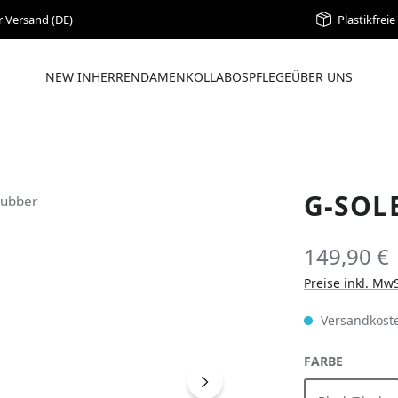
r Versand (DE)
Plastikfrei
NEW IN
HERREN
DAMEN
KOLLABOS
PFLEGE
ÜBER UNS
G-SOL
149,90 €
Preise inkl. Mw
Versandkoste
AUSWÄH
FARBE