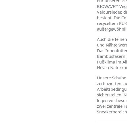
Für unseren G-
BIOWAVE™
Veg
Veloursleder, d
besteht. Die Co
recyceltem PU-
außergew
ö
hnl
Auch die feinen
und Nähte werd
Das Innenfutte
Bambusfasern u
Fußklima im All
Hevea-Naturkaut
Unsere Schuhe 
zertifizierten L
Arbeitsbedingu
sicherstellen.
legen wir beso
zwei zentrale F
Sneakerbereich