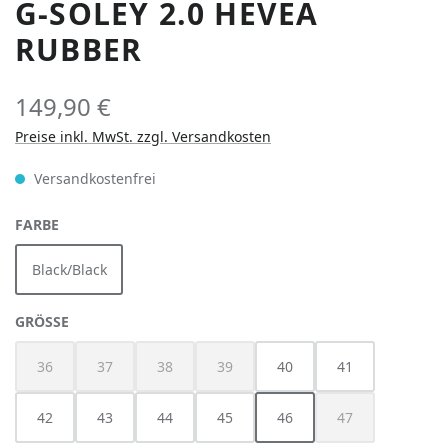
G-SOLEY 2.0 HEVEA
RUBBER
149,90 €
Preise inkl. MwSt. zzgl. Versandkosten
Versandkostenfrei
AUSWÄHLEN
FARBE
Black/Black
AUSWÄHLEN
GRÖSSE
36
37
38
39
40
41
(Diese Option ist zurzeit nicht verfügbar.)
(Diese Option ist zurzeit nicht verfügbar.)
(Diese Option ist zurzeit nicht verfügbar.)
(Diese Option ist zurzeit nicht verfügbar
42
43
44
45
46
47
(Diese Option ist z