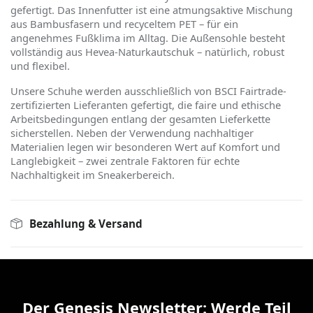
gefertigt. Das Innenfutter ist eine atmungsaktive Mischung
aus Bambusfasern und recyceltem PET – für ein
angenehmes Fußklima im Alltag. Die Außensohle besteht
vollständig aus Hevea-Naturkautschuk – natürlich, robust
und flexibel.
Unsere Schuhe werden ausschließlich von BSCI Fairtrade-
zertifizierten Lieferanten gefertigt, die faire und ethische
Arbeitsbedingungen entlang der gesamten Lieferkette
sicherstellen. Neben der Verwendung nachhaltiger
Materialien legen wir besonderen Wert auf Komfort und
Langlebigkeit – zwei zentrale Faktoren für echte
Nachhaltigkeit im Sneakerbereich.
Bezahlung & Versand
Der Genesis Newsletter: Werde Teil