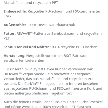
Maisabfällen und recyceltem PET
Einlegesohle:
Recycelter PU-Schaum und FSC-zertifizierter
Kork
Außensohle:
100 % Hevea-Naturkautschuk
Futter:
REWAVE™-Futter aus Bambusfasern und recyceltem
PET
Schnürsenkel und Nähte:
100 % recycelte PET-Flaschen
Herstellung:
Hergestellt von einem BSCI Fairtrade-
zertifizierten Lieferanten
Für unseren G-Soley 2.0 Hevea Rubber verwenden wir
BIOWAVE™
Vegan Suede
– ein hochwertiges veganes
Veloursleder, das aus Maisabfällen und recyceltem PET
besteht. Die Cork
’
in™ Einlegesohlen im Inneren bestehen
aus recyceltem PU-Schaum und FSC-zertifiziertem Kork und
bieten außergew
ö
hnlichen Tragekomfort.
Auch die feinen Details liegen uns am Herzen: Schnürsenkel
und Nähte werden aus 100% recycelten PET-Flaschen