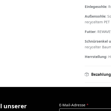
Einlegesohle:
Re
Außensohle:
So
recyceltem PET
Futter:
REWAVE™
Schnürsenkel u
recycelter Bau
Herrstellung:
Ha
Bezahlung
l unserer
E-Mail-Adresse
*