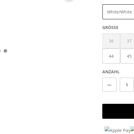
White/White
AUSWÄ
GRÖSSE
36
37
(Diese Option 
(Di
44
45
ANZAHL
Produkt A