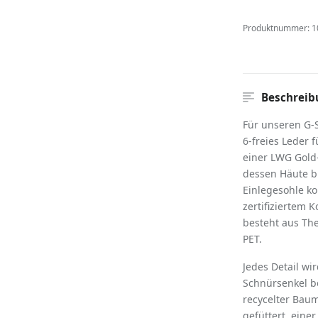
Produktnummer:
1
Beschreib
Für unseren G-
6-freies Leder 
einer LWG Gold-
dessen Häute bi
Einlegesohle ko
zertifiziertem 
besteht aus The
PET.
Jedes Detail wi
Schnürsenkel b
recycelter Baum
gefüttert, ein