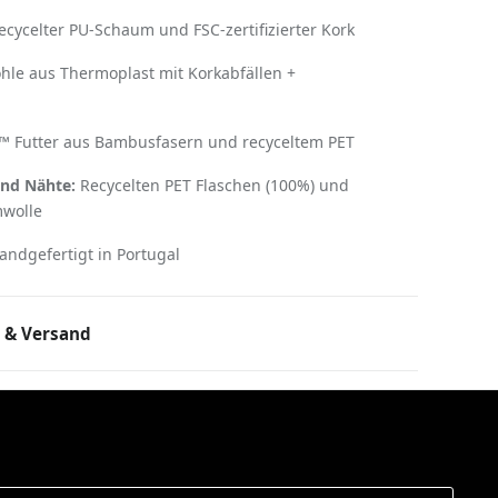
cycelter PU-Schaum und FSC-zertifizierter Kork
hle aus Thermoplast mit Korkabfällen +
 Futter aus Bambusfasern und recyceltem PET
nd Nähte:
Recycelten PET Flaschen (100%) und
mwolle
ndgefertigt in Portugal
 & Versand