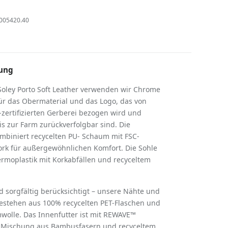
005420.40
ung
Soley Porto Soft Leather verwenden wir Chrome
für das Obermaterial und das Logo, das von
zertifizierten Gerberei bezogen wird und
s zur Farm zurückverfolgbar sind. Die
mbiniert recycelten PU- Schaum mit FSC-
Kork für außergewöhnlichen Komfort. Die Sohle
rmoplastik mit Korkabfällen und recyceltem
rd sorgfältig berücksichtigt – unsere Nähte und
estehen aus 100% recycelten PET-Flaschen und
wolle. Das Innenfutter ist mit REWAVE™
er Mischung aus Bambusfasern und recyceltem