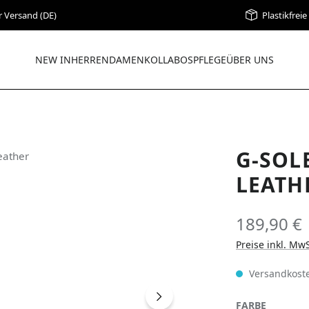
r Versand (DE)
Plastikfrei
NEW IN
HERREN
DAMEN
KOLLABOS
PFLEGE
ÜBER UNS
G-SOL
LEATH
189,90 €
Preise inkl. Mw
Versandkoste
AUSWÄH
FARBE