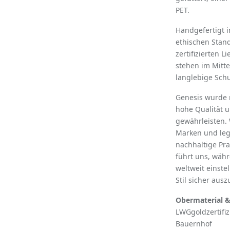
PET.
Handgefertigt i
ethischen Stan
zertifizierten L
stehen im Mitte
langlebige Sch
Genesis wurde 
hohe Qualität u
gewährleisten. 
Marken und leg
nachhaltige Pra
führt uns, wäh
weltweit einste
Stil sicher aus
Obermaterial &
LWGgoldzertifiz
Bauernhof