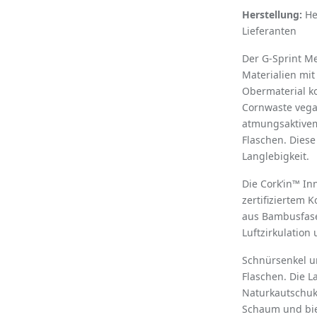
Herstellung:
He
Lieferanten
Der G-Sprint M
Materialien mit
Obermaterial k
Cornwaste vega
atmungsaktivem
Flaschen. Diese
Langlebigkeit.
Die Cork’in™ I
zertifiziertem 
aus Bambusfase
Luftzirkulatio
Schnürsenkel u
Flaschen. Die L
Naturkautschuk
Schaum und biete