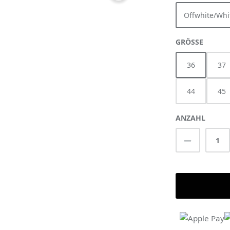
Offwhite/Whi
AUSWÄ
GRÖSSE
36
37
44
45
ANZAHL
Produkt A