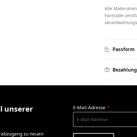
Alle Materiali
Fairtrade-zertif
verantwortungs
Passform
Bezahlung
l unserer
E-Mail-Adresse
*
orabzugang zu neuen