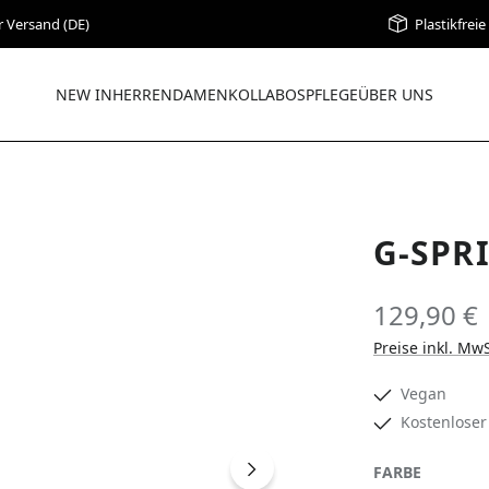
r Versand (DE)
Plastikfrei
NEW IN
HERREN
DAMEN
KOLLABOS
PFLEGE
ÜBER UNS
G-SPR
129,90 €
Preise inkl. Mw
Vegan
Kostenloser
AUSWÄH
FARBE