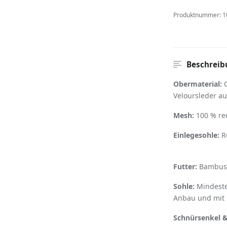
Produktnummer:
1
Beschreib
Obermaterial:
C
Veloursleder a
Mesh:
100 % rec
Einlegesohle:
Re
Futter:
Bambusf
Sohle:
Mindeste
Anbau und mit
Schnürsenkel &