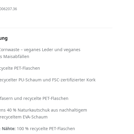
006207.36
ung
ornwaste – veganes Leder und veganes
us Maisabfällen
ycelte PET-Flaschen
cycelter PU-Schaum und FSC-zertifizierter Kork
asern und recycelte PET-Flaschen
ns 40 % Naturkautschuk aus nachhaltigem
 recyceltem EVA-Schaum
 Nähte:
100 % recycelte PET-Flaschen