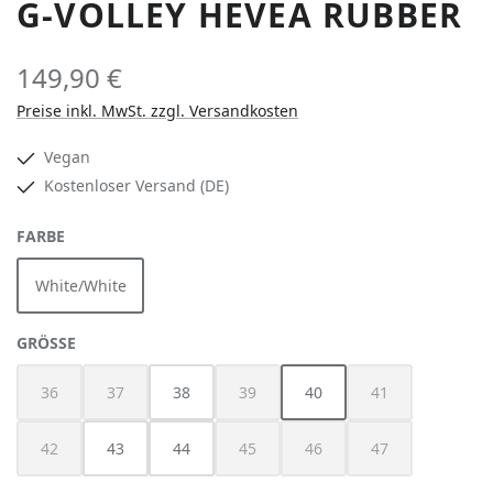
G-VOLLEY HEVEA RUBBER
149,90 €
Preise inkl. MwSt. zzgl. Versandkosten
Vegan
Kostenloser Versand (DE)
AUSWÄHLEN
FARBE
White/White
AUSWÄHLEN
GRÖSSE
36
37
38
39
40
41
(Diese Option ist zurzeit nicht verfügbar.)
(Diese Option ist zurzeit nicht verfügbar.)
(Diese Option ist zurzeit nicht verfügbar
(Diese Option ist z
42
43
44
45
46
47
(Diese Option ist zurzeit nicht verfügbar.)
(Diese Option ist zurzeit nicht verfügbar
(Diese Option ist zurzeit nich
(Diese Option ist z