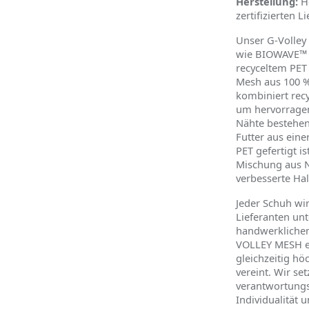
Herstellung:
He
zertifizierten L
Unser G-Volley
wie BIOWAVE™ v
recyceltem PET 
Mesh aus 100 % 
kombiniert recy
um hervorragen
Nähte bestehen
Futter aus ein
PET gefertigt i
Mischung aus N
verbesserte Hal
Jeder Schuh wir
Lieferanten un
handwerkliche
VOLLEY MESH ein
gleichzeitig h
ö
vereint. Wir se
verantwortungs
Individualität 