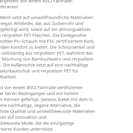
rgestellt von einem BSCI Fairtrade-
ieferanten
 Mesh setzt auf umweltfreundliche Materialien
egan Wildleder, das aus Zuckerrohr und
gefertigt wird, sowie auf ein atmungsaktives
recycelten PET-Flaschen. Die Einlegesohle
celten PU-Schaum mit FSC-zertifiziertem Kork,
den Komfort zu bieten. Die Schnürsenkel und
 vollständig aus recyceltem PET, während das
er Mischung von Bambusfasern und recyceltem
st. Die Außensohle setzt auf eine nachhaltige
aturkautschuk und recyceltem PET für
tbarkeit.
d von einem BSCI Fairtrade-zertifizierten
ter fairen Bedingungen und mit hohem
m K
ö
nnen gefertigt. Genesis bietet mit dem G-
e nachhaltige, vegane Alternative, die
chste Qualität und umweltbewusste Materialien
tzen auf Innovation und
bewusste Mode, die die einzigartige
unserer Kunden unterstützt.