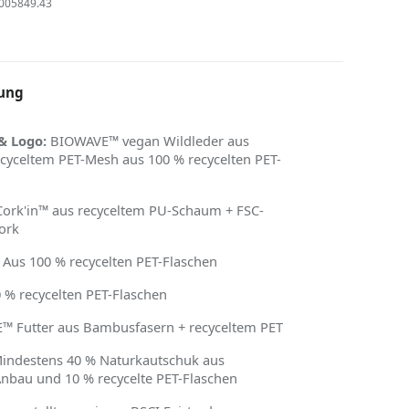
005849.43
ung
& Logo:
BIOWAVE™ vegan Wildleder aus
ecyceltem PET-Mesh aus 100 % recycelten PET-
ork'in™ aus recyceltem PU-Schaum + FSC-
Kork
: Aus 100 % recycelten PET-Flaschen
 % recycelten PET-Flaschen
 Futter aus Bambusfasern + recyceltem PET
indestens 40 % Naturkautschuk aus
nbau und 10 % recycelte PET-Flaschen