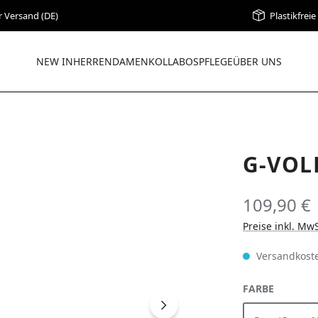
r Versand (DE)
Plastikfrei
NEW IN
HERREN
DAMEN
KOLLABOS
PFLEGE
ÜBER UNS
G-VOL
109,90 €
Preise inkl. Mw
Versandkoste
AUSWÄH
FARBE