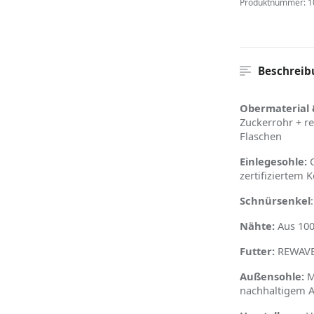
Produktnummer:
1
Beschreib
Obermaterial 
Zuckerrohr + r
Flaschen
Einlegesohle:
C
zertifiziertem 
Schnürsenkel
Nähte:
Aus 100
Futter:
REWAVE™
Außensohle:
M
nachhaltigem A