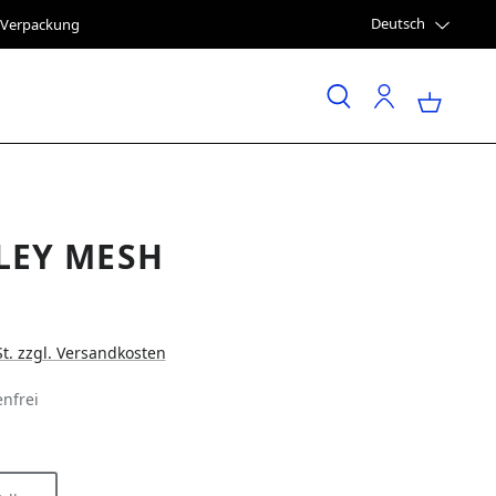
Deutsch
e Verpackung
LEY MESH
St. zzgl. Versandkosten
nfrei
LEN