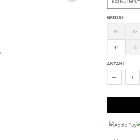
Rose/Green/Y
AUSWÄ
GRÖSSE
36
37
(Diese Option 
(Di
44
45
(Di
ANZAHL
Produkt A