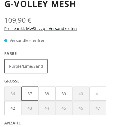
G-VOLLEY MESH
109,90 €
Preise inkl. MwSt. zzgl. Versandkosten
Versandkostenfrei
AUSWÄHLEN
FARBE
Purple/Lime/Sand
AUSWÄHLEN
GRÖSSE
36
37
38
39
40
41
(Diese Option ist zurzeit nicht verfügbar.)
(Diese Option ist zurzeit nich
42
43
44
45
46
47
(Diese Option ist zurzeit nicht verfügbar.)
(Diese Option ist zurzeit nicht verfügbar.)
(Diese Option ist zurzeit nicht verfügbar
(Diese Option ist zurzeit nich
(Diese Option ist z
ANZAHL