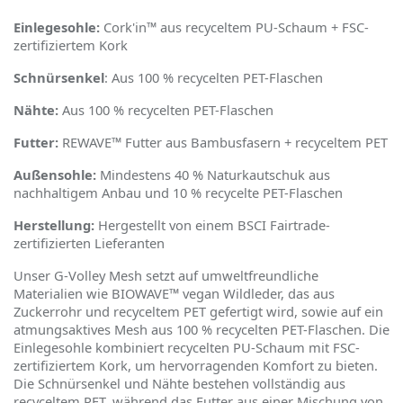
Einlegesohle:
Cork'in™ aus recyceltem PU-Schaum + FSC-
zertifiziertem Kork
Schnürsenkel
: Aus 100 % recycelten PET-Flaschen
Nähte:
Aus 100 % recycelten PET-Flaschen
Futter:
REWAVE™ Futter aus Bambusfasern + recyceltem PET
Außensohle:
Mindestens 40 % Naturkautschuk aus
nachhaltigem Anbau und 10 % recycelte PET-Flaschen
Herstellung:
Hergestellt von einem BSCI Fairtrade-
zertifizierten Lieferanten
Unser G-Volley Mesh setzt auf umweltfreundliche
Materialien wie BIOWAVE™ vegan Wildleder, das aus
Zuckerrohr und recyceltem PET gefertigt wird, sowie auf ein
atmungsaktives Mesh aus 100 % recycelten PET-Flaschen. Die
Einlegesohle kombiniert recycelten PU-Schaum mit FSC-
zertifiziertem Kork, um hervorragenden Komfort zu bieten.
Die Schnürsenkel und Nähte bestehen vollständig aus
recyceltem PET, während das Futter aus einer Mischung von