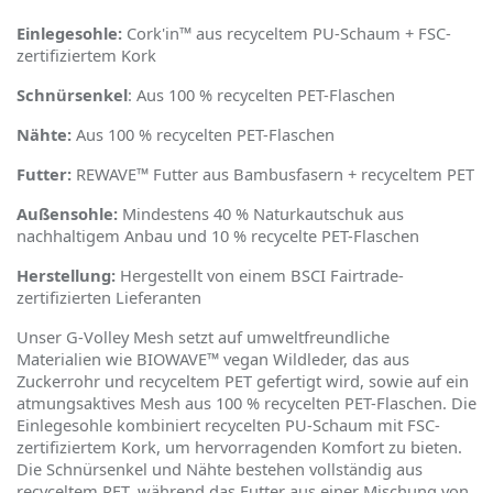
Einlegesohle:
Cork'in™ aus recyceltem PU-Schaum + FSC-
zertifiziertem Kork
Schnürsenkel
: Aus 100 % recycelten PET-Flaschen
Nähte:
Aus 100 % recycelten PET-Flaschen
Futter:
REWAVE™ Futter aus Bambusfasern + recyceltem PET
Außensohle:
Mindestens 40 % Naturkautschuk aus
nachhaltigem Anbau und 10 % recycelte PET-Flaschen
Herstellung:
Hergestellt von einem BSCI Fairtrade-
zertifizierten Lieferanten
Unser G-Volley Mesh setzt auf umweltfreundliche
Materialien wie BIOWAVE™ vegan Wildleder, das aus
Zuckerrohr und recyceltem PET gefertigt wird, sowie auf ein
atmungsaktives Mesh aus 100 % recycelten PET-Flaschen. Die
Einlegesohle kombiniert recycelten PU-Schaum mit FSC-
zertifiziertem Kork, um hervorragenden Komfort zu bieten.
Die Schnürsenkel und Nähte bestehen vollständig aus
recyceltem PET, während das Futter aus einer Mischung von