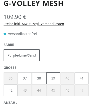
G-VOLLEY MESH
109,90 €
Preise inkl. MwSt. zzgl. Versandkosten
Versandkostenfrei
AUSWÄHLEN
FARBE
Purple/Lime/Sand
AUSWÄHLEN
GRÖSSE
36
37
38
39
40
41
(Diese Option ist zurzeit nicht verfügbar.)
(Diese Option ist zurzeit nich
42
43
44
45
46
47
(Diese Option ist zurzeit nicht verfügbar.)
(Diese Option ist zurzeit nicht verfügbar.)
(Diese Option ist zurzeit nicht verfügbar
(Diese Option ist zurzeit nich
(Diese Option ist z
ANZAHL