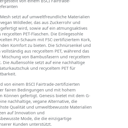
rgestellt von einem BSCI Fairtrade-
ieferanten
 Mesh setzt auf umweltfreundliche Materialien
egan Wildleder, das aus Zuckerrohr und
gefertigt wird, sowie auf ein atmungsaktives
recycelten PET-Flaschen. Die Einlegesohle
celten PU-Schaum mit FSC-zertifiziertem Kork,
den Komfort zu bieten. Die Schnürsenkel und
 vollständig aus recyceltem PET, während das
er Mischung von Bambusfasern und recyceltem
st. Die Außensohle setzt auf eine nachhaltige
aturkautschuk und recyceltem PET für
tbarkeit.
d von einem BSCI Fairtrade-zertifizierten
ter fairen Bedingungen und mit hohem
m K
ö
nnen gefertigt. Genesis bietet mit dem G-
e nachhaltige, vegane Alternative, die
chste Qualität und umweltbewusste Materialien
tzen auf Innovation und
bewusste Mode, die die einzigartige
unserer Kunden unterstützt.