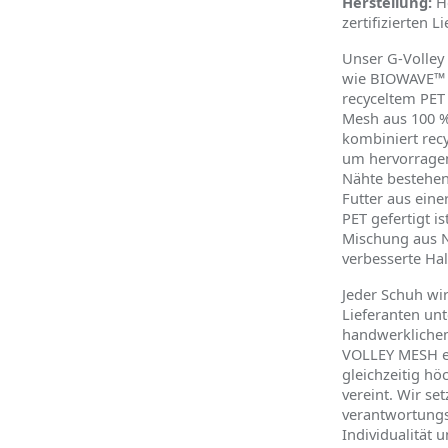
Herstellung:
He
zertifizierten L
Unser G-Volley
wie BIOWAVE™ v
recyceltem PET 
Mesh aus 100 % 
kombiniert recy
um hervorragen
Nähte bestehen
Futter aus ein
PET gefertigt i
Mischung aus N
verbesserte Hal
Jeder Schuh wir
Lieferanten un
handwerkliche
VOLLEY MESH ein
gleichzeitig h
ö
vereint. Wir se
verantwortungs
Individualität 