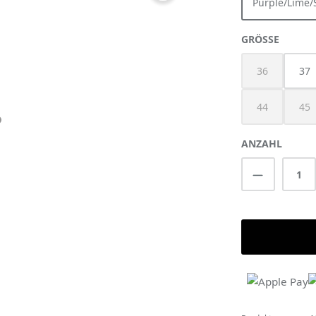
Purple/Lime/
AUSWÄ
GRÖSSE
36
37
(Diese Option 
44
45
(Diese Option 
(Di
ANZAHL
Produkt A