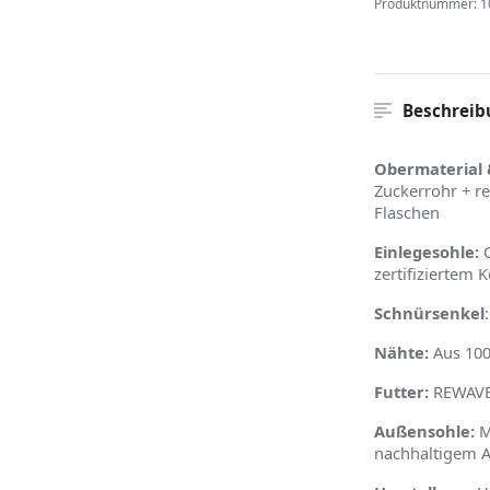
Produktnummer:
1
Beschreib
Obermaterial 
Zuckerrohr + r
Flaschen
Einlegesohle:
C
zertifiziertem 
Schnürsenkel
Nähte:
Aus 100
Futter:
REWAVE™
Außensohle:
M
nachhaltigem A