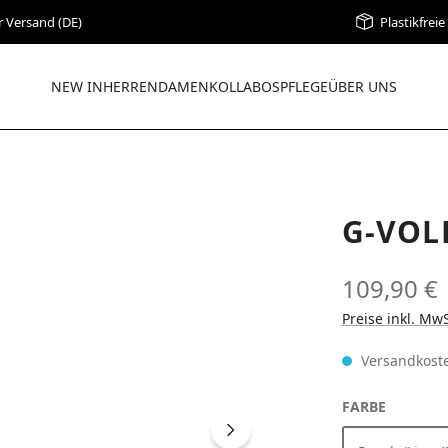
r Versand (DE)
Plastikfrei
NEW IN
HERREN
DAMEN
KOLLABOS
PFLEGE
ÜBER UNS
G-VOL
109,90 €
Preise inkl. Mw
Versandkoste
AUSWÄH
FARBE