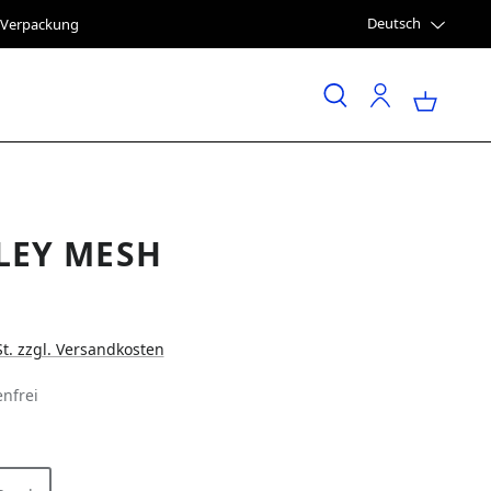
Deutsch
e Verpackung
LEY MESH
St. zzgl. Versandkosten
nfrei
LEN