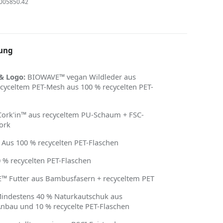
005850.42
ung
& Logo:
BIOWAVE™ vegan Wildleder aus
ecyceltem PET-Mesh aus 100 % recycelten PET-
ork'in™ aus recyceltem PU-Schaum + FSC-
Kork
: Aus 100 % recycelten PET-Flaschen
 % recycelten PET-Flaschen
 Futter aus Bambusfasern + recyceltem PET
indestens 40 % Naturkautschuk aus
nbau und 10 % recycelte PET-Flaschen