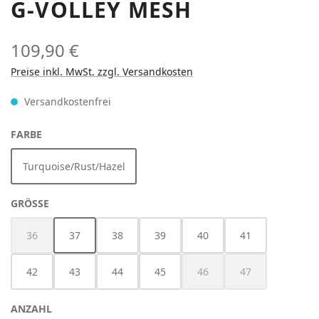
G-VOLLEY MESH
109,90 €
Preise inkl. MwSt. zzgl. Versandkosten
Versandkostenfrei
AUSWÄHLEN
FARBE
Turquoise/Rust/Hazel
AUSWÄHLEN
GRÖSSE
36
37
38
39
40
41
(Diese Option ist zurzeit nicht verfügbar.)
42
43
44
45
46
47
(Diese Option ist zurzeit nich
(Diese Option ist z
ANZAHL