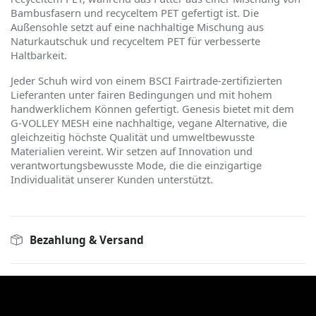
Bambusfasern und recyceltem PET gefertigt ist. Die
Außensohle setzt auf eine nachhaltige Mischung aus
Naturkautschuk und recyceltem PET für verbesserte
Haltbarkeit.
Jeder Schuh wird von einem BSCI Fairtrade-zertifizierten
Lieferanten unter fairen Bedingungen und mit hohem
handwerklichem K
ö
nnen gefertigt. Genesis bietet mit dem
G-VOLLEY MESH eine nachhaltige, vegane Alternative, die
gleichzeitig h
ö
chste Qualität und umweltbewusste
Materialien vereint. Wir setzen auf Innovation und
verantwortungsbewusste Mode, die die einzigartige
Individualität unserer Kunden unterstützt.
Bezahlung & Versand