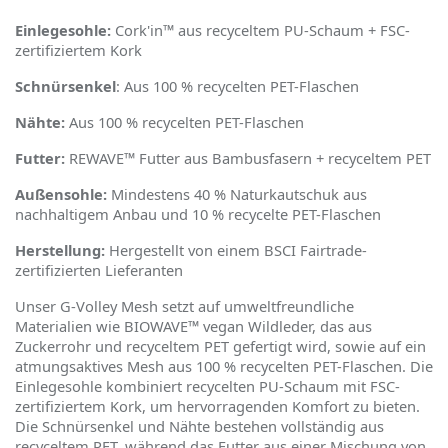
Einlegesohle:
Cork'in™ aus recyceltem PU-Schaum + FSC-
zertifiziertem Kork
Schnürsenkel
: Aus 100 % recycelten PET-Flaschen
Nähte:
Aus 100 % recycelten PET-Flaschen
Futter:
REWAVE™ Futter aus Bambusfasern + recyceltem PET
Außensohle:
Mindestens 40 % Naturkautschuk aus
nachhaltigem Anbau und 10 % recycelte PET-Flaschen
Herstellung:
Hergestellt von einem BSCI Fairtrade-
zertifizierten Lieferanten
Unser G-Volley Mesh setzt auf umweltfreundliche
Materialien wie BIOWAVE™ vegan Wildleder, das aus
Zuckerrohr und recyceltem PET gefertigt wird, sowie auf ein
atmungsaktives Mesh aus 100 % recycelten PET-Flaschen. Die
Einlegesohle kombiniert recycelten PU-Schaum mit FSC-
zertifiziertem Kork, um hervorragenden Komfort zu bieten.
Die Schnürsenkel und Nähte bestehen vollständig aus
recyceltem PET, während das Futter aus einer Mischung von