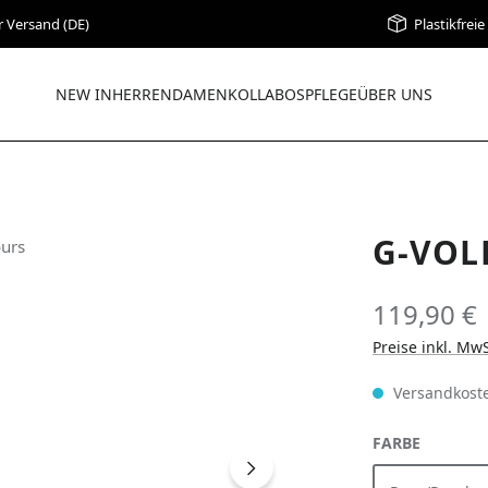
r Versand (DE)
Plastikfrei
NEW IN
HERREN
DAMEN
KOLLABOS
PFLEGE
ÜBER UNS
G-VOL
119,90 €
Preise inkl. Mw
Versandkoste
AUSWÄH
FARBE