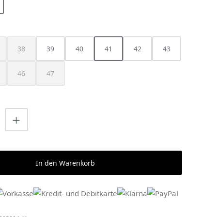
HLEN
38
39
40
41
42
43
ese Option ist zurzeit nicht verfügbar.)
(Diese Option ist zurzeit nicht verfügbar.)
46
47
ist zurzeit nicht verfügbar.)
ese Option ist zurzeit nicht verfügbar.)
(Diese Option ist zurzeit nicht verfügbar.)
(Diese Option ist zurzeit nicht verfügbar.)
nzahl: Gib den gewünschten Wert ein o
In den Warenkorb