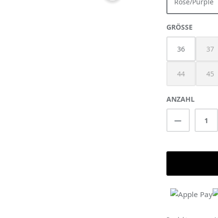
Rose/Purple
AUSWÄ
GRÖSSE
36
37
(Di
44
45
(Diese Option 
(Di
ANZAHL
Produkt A