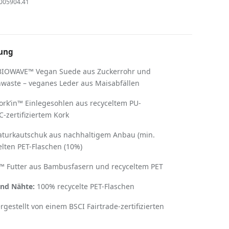
005904.41
ung
IOWAVE™ Vegan Suede aus Zuckerrohr und
aste – veganes Leder aus Maisabfällen
ork
’
in™ Einlegesohlen aus recyceltem PU-
zertifiziertem Kork
turkautschuk aus nachhaltigem Anbau (min.
lten PET-Flaschen (10%)
 Futter aus Bambusfasern und recyceltem PET
und Nähte:
100% recycelte PET-Flaschen
rgestellt von einem BSCI Fairtrade-zertifizierten