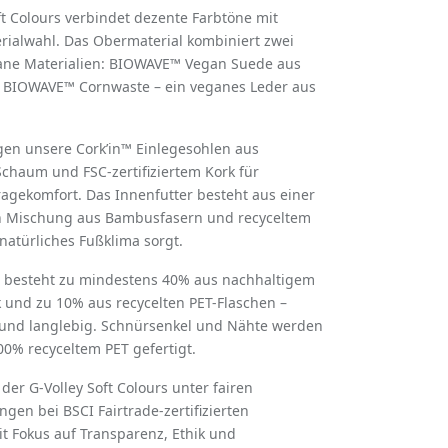
ft Colours verbindet dezente Farbt
ö
ne mit
rialwahl. Das Obermaterial kombiniert zwei
gane Materialien: BIOWAVE™ Vegan Suede aus
 BIOWAVE™ Cornwaste – ein veganes Leder aus
gen unsere Cork
’
in™ Einlegesohlen aus
chaum und FSC-zertifiziertem Kork für
gekomfort. Das Innenfutter besteht aus einer
 Mischung aus Bambusfasern und recyceltem
 natürliches Fußklima sorgt.
 besteht zu mindestens 40% aus nachhaltigem
 und zu 10% aus recycelten PET-Flaschen –
l und langlebig. Schnürsenkel und Nähte werden
00% recyceltem PET gefertigt.
der G-Volley Soft Colours unter fairen
gen bei BSCI Fairtrade-zertifizierten
it Fokus auf Transparenz, Ethik und