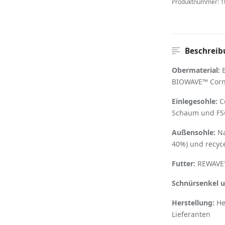
Produktnummer:
1
Beschreib
Obermaterial:
B
BIOWAVE™ Cornw
Einlegesohle:
C
Schaum und FSC-
Außensohle:
Na
40%) und recyce
Futter:
REWAVE™
Schnürsenkel 
Herstellung:
He
Lieferanten