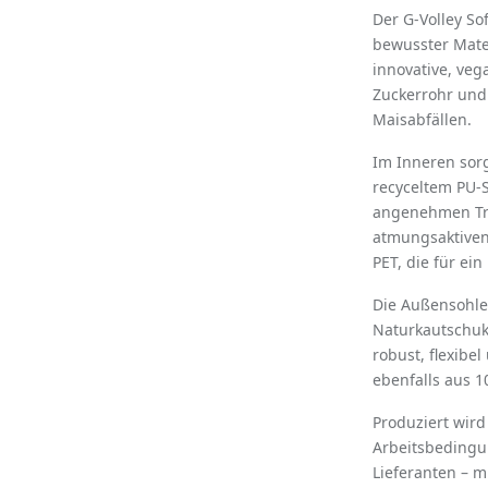
Der G-Volley So
bewusster Mate
innovative, ve
Zuckerrohr und
Maisabfällen.
Im Inneren sor
recyceltem PU-S
angenehmen Tra
atmungsaktiven
PET, die für ein
Die Außensohle
Naturkautschuk
robust, flexibe
ebenfalls aus 1
Produziert wird 
Arbeitsbedingun
Lieferanten – m