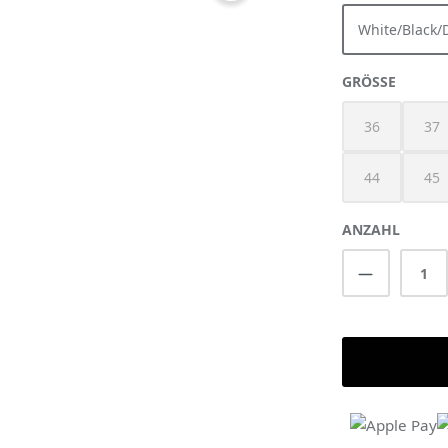
White/Black
AUSWÄ
GRÖSSE
36
37
(Diese Option 
(Di
44
45
(Diese Option 
(Di
ANZAHL
Produkt A