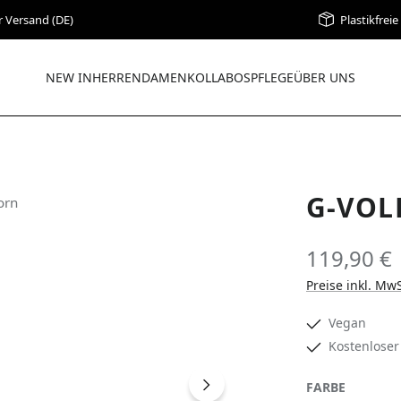
r Versand (DE)
Plastikfrei
NEW IN
HERREN
DAMEN
KOLLABOS
PFLEGE
ÜBER UNS
G-VOL
119,90 €
Preise inkl. Mw
Vegan
Kostenloser
AUSWÄH
FARBE