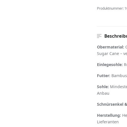
Produktnummer:
1
Beschreib
Obermaterial:
C
Sugar Cane – v
Einlegesohle:
Re
Futter:
Bambusf
Sohle:
Mindeste
Anbau
Schnürsenkel &
Herstellung:
Her
Lieferanten