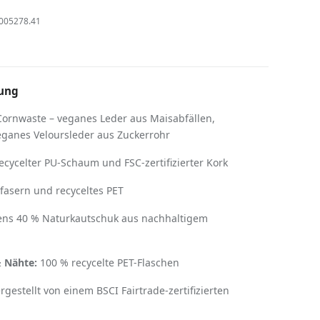
005278.41
ung
ornwaste – veganes Leder aus Maisabfällen,
eganes Veloursleder aus Zuckerrohr
cycelter PU-Schaum und FSC-zertifizierter Kork
asern und recyceltes PET
ns 40 % Naturkautschuk aus nachhaltigem
 Nähte:
100 % recycelte PET-Flaschen
gestellt von einem BSCI Fairtrade-zertifizierten