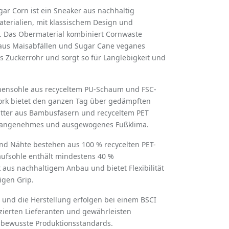
gar Corn ist ein Sneaker aus nachhaltig
erialien, mit klassischem Design und
 Das Obermaterial kombiniert Cornwaste
aus Maisabfällen und Sugar Cane veganes
s Zuckerrohr und sorgt so für Langlebigkeit und
nnensohle aus recyceltem PU-Schaum und FSC-
Kork bietet den ganzen Tag über gedämpften
utter aus Bambusfasern und recyceltem PET
n angenehmes und ausgewogenes Fußklima.
nd Nähte bestehen aus 100 % recycelten PET-
aufsohle enthält mindestens 40 %
aus nachhaltigem Anbau und bietet Flexibilität
igen Grip.
n und die Herstellung erfolgen bei einem BSCI
fizierten Lieferanten und gewährleisten
bewusste Produktionsstandards.