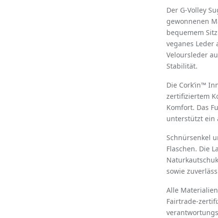
Der G-Volley Su
gewonnenen Mat
bequemem Sitz.
veganes Leder 
Veloursleder au
Stabilität.
Die Cork’in™ I
zertifiziertem 
Komfort. Das F
unterstützt ei
Schnürsenkel u
Flaschen. Die L
Naturkautschuk 
sowie zuverläss
Alle Materialie
Fairtrade-zerti
verantwortungs