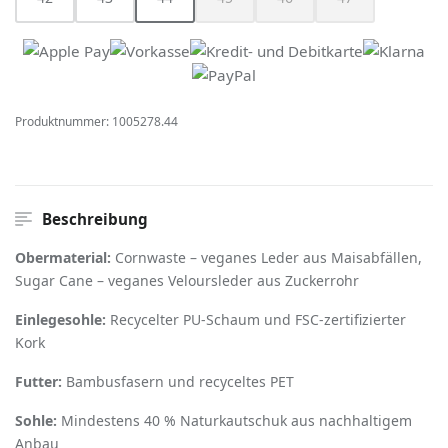
(Diese Option ist zurzeit nicht verfügbar.)
(Diese Option ist zurzeit nicht verfügbar
(Diese Option ist zurzeit nich
(Diese Option ist z
Produktnummer:
1005278.44
Beschreibung
Obermaterial:
Cornwaste – veganes Leder aus Maisabfällen,
Sugar Cane – veganes Veloursleder aus Zuckerrohr
Einlegesohle:
Recycelter PU-Schaum und FSC-zertifizierter
Kork
Futter:
Bambusfasern und recyceltes PET
Sohle:
Mindestens 40 % Naturkautschuk aus nachhaltigem
Anbau