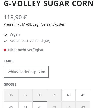
G-VOLLEY SUGAR CORN
119,90 €
Preise inkl. MwSt. zzgl. Versandkosten
Vegan
Kostenloser Versand (DE)
Nicht mehr verfügbar
AUSWÄHLEN
FARBE
White/Black/Deep Gum
(Diese Option ist zurzeit nicht verfügbar.)
AUSWÄHLEN
GRÖSSE
36
37
38
39
40
41
(Diese Option ist zurzeit nicht verfügbar.)
(Diese Option ist zurzeit nicht verfügbar.)
(Diese Option ist zurzeit nicht verfügbar.)
(Diese Option ist zurzeit nicht verfügbar
42
43
44
45
46
47