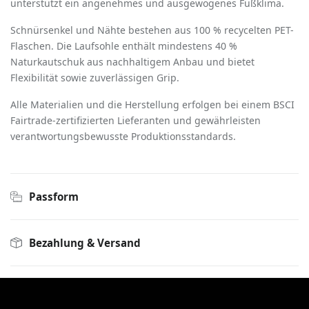
unterstützt ein angenehmes und ausgewogenes Fußklima.
Schnürsenkel und Nähte bestehen aus 100 % recycelten PET-
Flaschen. Die Laufsohle enthält mindestens 40 %
Naturkautschuk aus nachhaltigem Anbau und bietet
Flexibilität sowie zuverlässigen Grip.
Alle Materialien und die Herstellung erfolgen bei einem BSCI
Fairtrade-zertifizierten Lieferanten und gewährleisten
verantwortungsbewusste Produktionsstandards.
Passform
Bezahlung & Versand