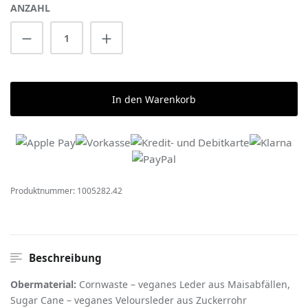
ANZAHL
Produkt Anzahl: Gib den gewünschten Wert 
In den Warenkorb
Produktnummer:
1005282.42
Beschreibung
Obermaterial:
Cornwaste – veganes Leder aus Maisabfällen,
Sugar Cane – veganes Veloursleder aus Zuckerrohr