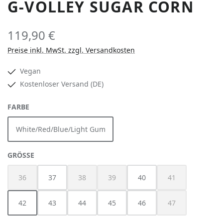
G-VOLLEY SUGAR CORN
119,90 €
Preise inkl. MwSt. zzgl. Versandkosten
Vegan
Kostenloser Versand (DE)
AUSWÄHLEN
FARBE
White/Red/Blue/Light Gum
AUSWÄHLEN
GRÖSSE
36
37
38
39
40
41
(Diese Option ist zurzeit nicht verfügbar.)
(Diese Option ist zurzeit nicht verfügbar.)
(Diese Option ist zurzeit nicht verfügbar
(Diese Option ist z
42
43
44
45
46
47
(Diese Option ist z