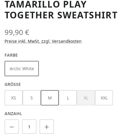
TAMARILLO PLAY
TOGETHER SWEATSHIRT
99,90 €
Preise inkl. MwSt. zzgl. Versandkosten
AUSWÄHLEN
FARBE
Arctic White
AUSWÄHLEN
GRÖSSE
XS
S
M
L
XL
XXL
(Diese Option ist zurzeit nich
ANZAHL
Produkt Anzahl: Gib den gewünschten Wert 