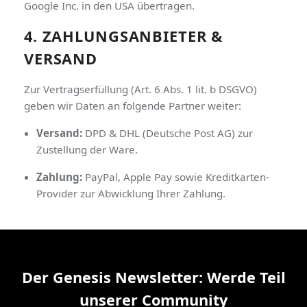
Google Inc. in den USA übertragen.
4. ZAHLUNGSANBIETER &
VERSAND
Zur Vertragserfüllung (Art. 6 Abs. 1 lit. b DSGVO)
geben wir Daten an folgende Partner weiter:
Versand:
DPD & DHL (Deutsche Post AG) zur
Zustellung der Ware.
Zahlung:
PayPal, Apple Pay sowie Kreditkarten-
Provider zur Abwicklung Ihrer Zahlung.
Der Genesis Newsletter: Werde Teil
unserer Community