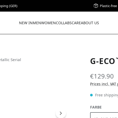
pping (GER)
Plastic-fre
NEW IN
MEN
WOMEN
COLLABS
CARE
ABOUT US
G-ECO
€129.90
Prices incl. VAT
Free shippin
SELECT
FARBE