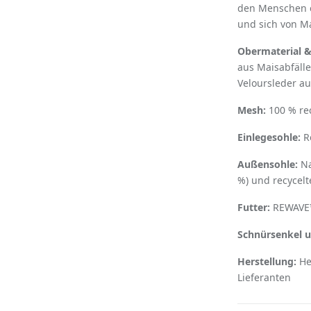
den Menschen e
und sich von 
Obermaterial &
aus Maisabfäll
Veloursleder au
Mesh:
100 % rec
Einlegesohle:
Re
Außensohle:
Na
%) und recycelt
Futter:
REWAVE™
Schnürsenkel u
Herstellung:
Her
Lieferanten