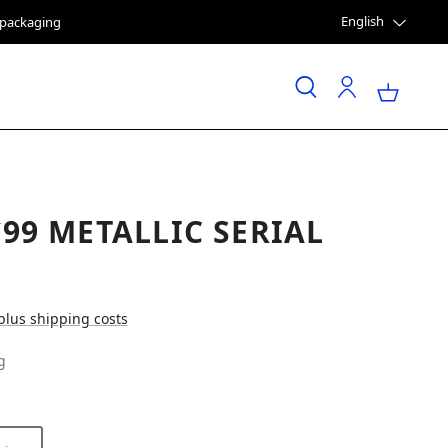
English
e packaging
`99 METALLIC SERIAL
 plus shipping costs
g