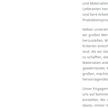
und Materialien
Lieferanten herg
und faire Arbe
Produktionspro
Neben unserem 
wir großen Wer
herzustellen. W
Kriterien entsc
sind. Als wir G
zu schaﬀen, die
Materialien anb
gewährleistet. 
großen, mächti
hervorragendes
Unser Engagemen
uns auf komme
einstellen. Wir 
davon, immer m