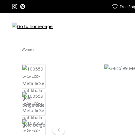
Free Shi
Women
Skip image gallery