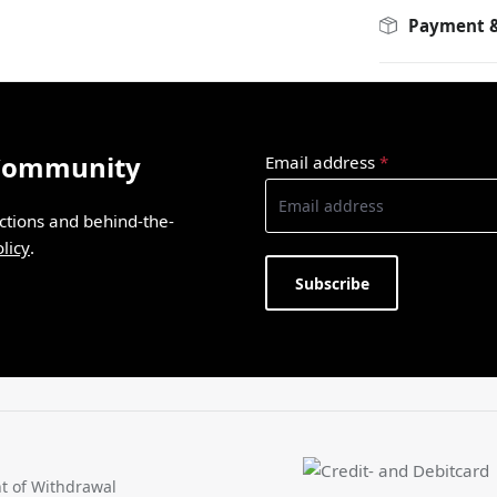
Payment &
 Community
Email address
*
ections and behind-the-
licy
.
Subscribe
t of Withdrawal