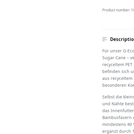
Product number:
1
Descripti
Für unser G-Ec
Sugar Cane – v
recyceltem PET 
befinden sich u
aus recyceltem 
besonderen Kom
Selbst die klei
und Nähte best
das Innenfutte
Bambusfasern u
mindestens 40 
ergänzt durch 1