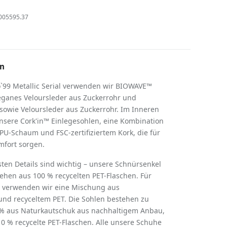
005595.37
on
o`99 Metallic Serial verwenden wir BIOWAVE™
eganes Veloursleder aus Zuckerrohr und
sowie Veloursleder aus Zuckerrohr. Im Inneren
nsere Cork'in™ Einlegesohlen, eine Kombination
PU-Schaum und FSC-zertifiziertem Kork, die für
fort sorgen.
nsten Details sind wichtig – unsere Schnürsenkel
ehen aus 100 % recycelten PET-Flaschen. Für
r verwenden wir eine Mischung aus
nd recyceltem PET. Die Sohlen bestehen zu
% aus Naturkautschuk aus nachhaltigem Anbau,
0 % recycelte PET-Flaschen. Alle unsere Schuhe