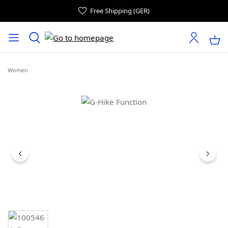
Free Shipping (GER)
Women
Skip image gallery