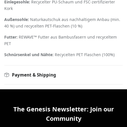
Einlegesohle:
Recycelter PU­-Schaum und FSC-­zertifizierter
Kork
Außensohle:
Naturkautschuk aus nachhaltigem Anbau (min.
40 %) und recycelten PET­-Flaschen (10 %)
Futter:
REWAVE™ Futter aus Bambusfasern und recyceltem
PET
Schnürsenkel und Nähte:
Recycelten PET­ Flaschen (100%)
Payment & Shipping
The Genesis Newsletter: Join our
Community