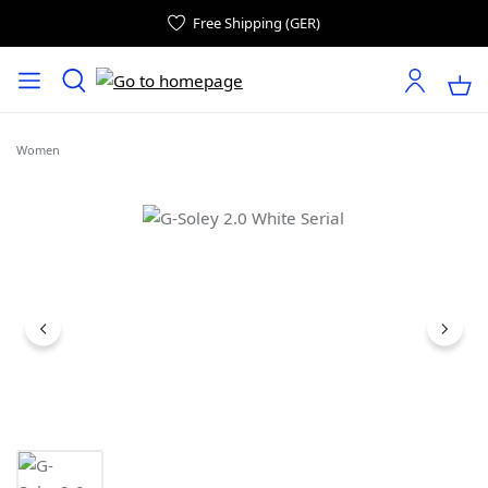
Free Shipping (GER)
Women
Skip image gallery