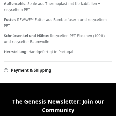
Außensohle:
Sohle aus Thermoplast mit Korkabfällen +
recyceltem PET
Futter:
REWAVE™ Futter aus Bambusfasern und recyceltem
PET
Schnürsenkel und Nähte:
Recycelten PET Flaschen (100%)
und recycelter Baumwolle
Herrstellung:
Handgefertigt in Portugal
Payment & Shipping
The Genesis Newsletter: Join our
Community