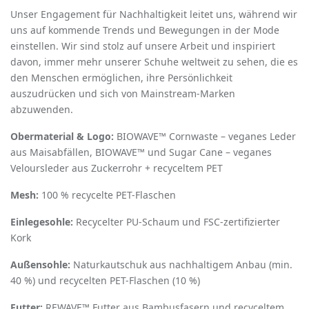
Unser Engagement für Nachhaltigkeit leitet uns, während wir
uns auf kommende Trends und Bewegungen in der Mode
einstellen. Wir sind stolz auf unsere Arbeit und inspiriert
davon, immer mehr unserer Schuhe weltweit zu sehen, die es
den Menschen ermöglichen, ihre Persönlichkeit
auszudrücken und sich von Mainstream-Marken
abzuwenden.
Obermaterial & Logo:
BIOWAVE™ Cornwaste – veganes Leder
aus Maisabfällen, BIOWAVE™ und Sugar Cane – veganes
Veloursleder aus Zuckerrohr + recyceltem PET
Mesh:
100 % recycelte PET-Flaschen
Einlegesohle:
Recycelter PU-Schaum und FSC-zertifizierter
Kork
Außensohle:
Naturkautschuk aus nachhaltigem Anbau (min.
40 %) und recycelten PET-Flaschen (10 %)
Futter:
REWAVE™ Futter aus Bambusfasern und recyceltem