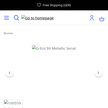
Free Shipping (GER)
Women
Skip image gallery