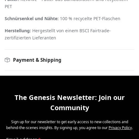
PET
Schnürsenkel und Nähte:
100 % recycelte PET-Flaschen
Herstellung:
Hergestellt von einem BSCI Fairtrade-
zertifizierten Lieferanten
Payment & Shipping
The Genesis Newsletter: Join our
Community
Sign up for our newsletter to get early access to new collections and
behind-the-scenes insights. By signing up, you agree to our
Privacy Policy
.