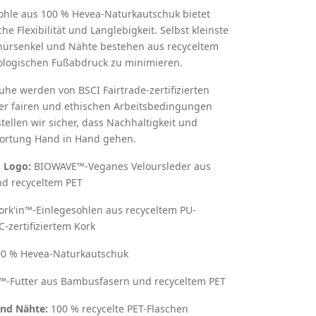
hle aus 100 % Hevea-Naturkautschuk bietet
e Flexibilität und Langlebigkeit. Selbst kleinste
hnürsenkel und Nähte bestehen aus recyceltem
ologischen Fußabdruck zu minimieren.
uhe werden von BSCI Fairtrade-zertifizierten
ter fairen und ethischen Arbeitsbedingungen
stellen wir sicher, dass Nachhaltigkeit und
wortung Hand in Hand gehen.
 Logo:
BIOWAVE™-Veganes Veloursleder aus
nd recyceltem PET
rk'in™-Einlegesohlen aus recyceltem PU-
zertifiziertem Kork
0 % Hevea-Naturkautschuk
-Futter aus Bambusfasern und recyceltem PET
nd Nähte:
100 % recycelte PET-Flaschen