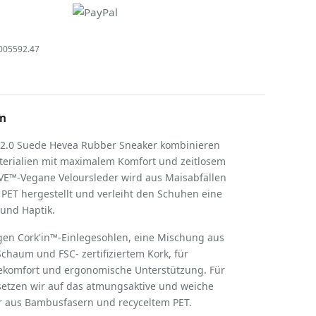
005592.47
on
 2.0 Suede Hevea Rubber Sneaker kombinieren
terialien mit maximalem Komfort und zeitlosem
AVE™-Vegane Veloursleder wird aus Maisabfällen
PET hergestellt und verleiht den Schuhen eine
 und Haptik.
gen Cork'in™-Einlegesohlen, eine Mischung aus
chaum und FSC- zertifiziertem Kork, für
ekomfort und ergonomische Unterstützung. Für
setzen wir auf das atmungsaktive und weiche
 aus Bambusfasern und recyceltem PET.