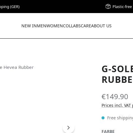
pping (GER)
Plastic-fre
NEW IN
MEN
WOMEN
COLLABS
CARE
ABOUT US
G-SOL
RUBBE
€149.90
Prices incl. VAT
Free shippin
SELECT
FARBE