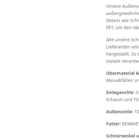
Unsere Außenso
außergewöhnlich
Details wie Sc
PET, um den ök
Alle unsere Sch
Lieferanten un
hergestellt. So 
soziale Verant
Obermaterial &
Maisabfällen u
Einlegesohle:
Co
Schaum und FSC-
Außensohle:
10
Futter:
REWAVE™
Schnürsenkel u