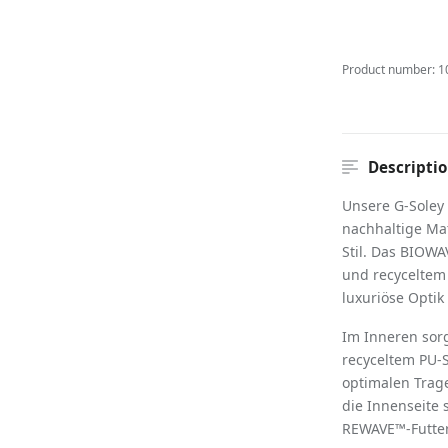
Product number:
1
Descripti
Unsere G-Soley
nachhaltige Ma
Stil. Das BIOW
und recyceltem 
luxuriöse Optik
Im Inneren sor
recyceltem PU-S
optimalen Trag
die Innenseite 
REWAVE™-Futter