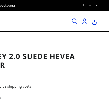
English
e packaging
EY 2.0 SUEDE HEVEA
R
 plus shipping costs
g