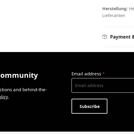
Herstellung:
Her
Lieferanten
Payment &
 Community
Email address
*
ections and behind-the-
licy
.
Subscribe